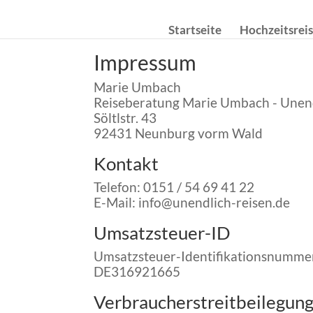
Startseite
Hochzeitsrei
Impressum
Marie Umbach
Reiseberatung Marie Umbach - Unend
Söltlstr. 43
92431 Neunburg vorm Wald
Kontakt
Telefon: 0151 / 54 69 41 22
E-Mail: info@unendlich-reisen.de
Umsatzsteuer-ID
Umsatzsteuer-Identifikationsnummer
DE316921665
Verbraucher­streit­beilegung