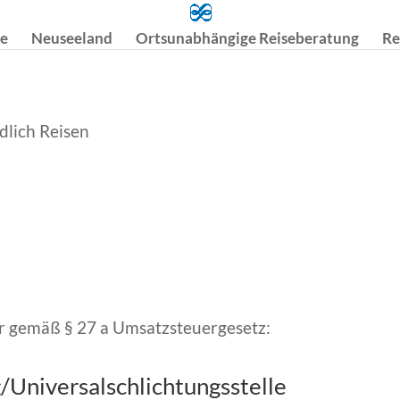
se
Neuseeland
Ortsunabhängige Reiseberatung
Re
lich Reisen
 gemäß § 27 a Umsatzsteuergesetz:
/Universal­schlichtungs­stelle